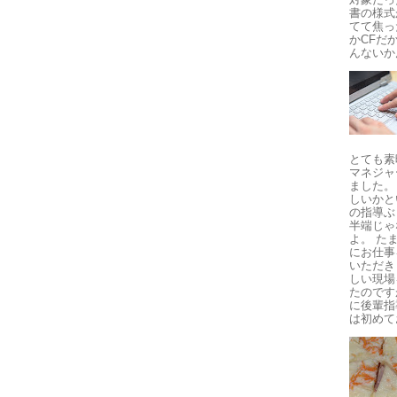
書の様式
てて焦っ
かCFだ
んないかん
とても素
マネジャ
ました。
しいかと
の指導ぶ
半端じゃ
よ。 た
にお仕事
いただき
しい現場
たのです
に後輩指
は初めてお