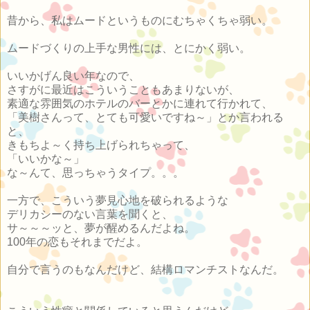
昔から、私はムードというものにむちゃくちゃ弱い。
ムードづくりの上手な男性には、とにかく弱い。
いいかげん良い年なので、
さすがに最近はこういうこともあまりないが、
素適な雰囲気のホテルのバーとかに連れて行かれて、
「美樹さんって、とても可愛いですね～」とか言われる
と、
きもちよ～く持ち上げられちゃって、
「いいかな～」
な～んて、思っちゃうタイプ。。。
一方で、こういう夢見心地を破られるような
デリカシーのない言葉を聞くと、
サ～～～ッと、夢が醒めるんだよね。
100年の恋もそれまでだよ。
自分で言うのもなんだけど、結構ロマンチストなんだ。