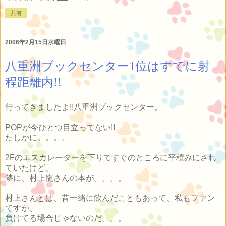
共有
2006年2月15日水曜日
八重洲ブックセンター1位はすでに射
程距離内!!
行ってきましたよ!!八重洲ブックセンター。
POPが今ひとつ目立ってない!!
たしかに。。。。
2Fのエスカレーターを下りてすぐのところに平積みにされ
ていたけど、
隣に、村上龍さんの本が。。。。
村上さんとは、昔一緒に飲んだこともあって、私もファン
ですが、
負けてる場合じゃないのだ。。。