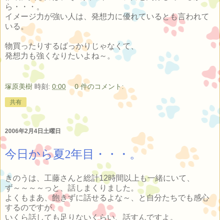
ら・・・。
イメージ力が強い人は、発想力に優れているとも言われて
いる。
物買ったりするばっかりじゃなくて、
発想力も強くなりたいよね～。
塚原美樹
時刻:
0:00
0 件のコメント:
共有
2006年2月4日土曜日
今日から夏2年目・・・。
きのうは、工藤さんと総計12時間以上も一緒にいて、
ず～～～～っと、話しまくりました。
よくもまあ、飽きずに話せるよな～、と自分たちでも感心
するのですが、
いくら話しても足りないくらい、話すんですよ。