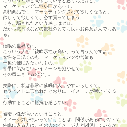
こういう性癖と関係していると思うんだけど、
マーケティングに弱い面があって、
高額商品でも、マーケティングされて欲しくなると、
欲しくて欲しくて、必ず買ってしまう。
でも、騙されたという感じはゼロ。
だから教育系などの数社のとても良いお得意さんでもあ
る。
催眠の世界では、
こういう人を「被暗示性が高い」って言うんですよ。
女性を口説くのも、マーケティングや営業も
一種の催眠みたいなもの。
相手に気持ちいいイメージを抱かせて、
その気にさせるのです。
実際に、私は非常に催眠に入りやすいらしくて、
セラピストに言われたとおりに、イメージが湧いてくる
し、
行動することに抵抗を感じない。
被暗示性が高いということと、
イメージ力が強いっていうことは、関係があるのかな～?
催眠に入る力は、その人のイメージ力と関係しているか