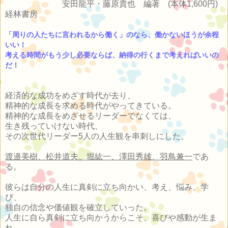
安田龍平・藤原貴也 編著 (本体1,600円)
経林書房
「周りの人たちに言われるから働く」のなら、働かないほうが余程
いい！
考える時間がもう少し必要ならば、納得の行くまで考えればいいの
だ！
経済的な成功をめざす時代が去り、
精神的な成長を求める時代がやってきている。
精神的な成長をめざせるリーダーでなくては、
生き残っていけない時代、
その次世代リーダー5人の人生観を串刺しにした。
渡邉美樹、松井道夫、堀紘一、澤田秀雄、羽鳥兼一
であ
る。
彼らは自分の人生に真剣に立ち向かい、考え、悩み、学
び、
独自の信念や価値観を確立していった。
人生に自ら真剣に立ち向かうからこそ、喜びや感動が生ま
れ、