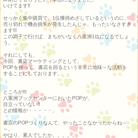
いけてます!!
せっかく集中購買で、1位獲得めざしているというのに、
売り切れで機会損失が発生したんじゃ、もったいなさすぎ
ます!!!
この調子で行けば、まちがいなく八重洲1位になるでしょ
う。
それにしても、
今回、書店マーケティングとして、
POPを持って、書店を回るという非常に地味～な活動を
することにしております。
ところが!!!
八重洲ブックセンターにおいたPOPが、
目立っていない!!
との情報が・・・・・。
書店のPOPづくりなんて、やったことなかったからね～
～。
やはり、素人でしたか。。。。。