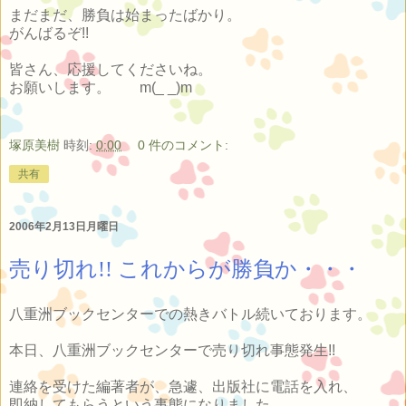
まだまだ、勝負は始まったばかり。
がんばるぞ!!
皆さん、応援してくださいね。
お願いします。 m(_ _)m
塚原美樹
時刻:
0:00
0 件のコメント:
共有
2006年2月13日月曜日
売り切れ!! これからが勝負か・・・
八重洲ブックセンターでの熱きバトル続いております。
本日、八重洲ブックセンターで売り切れ事態発生!!
連絡を受けた編著者が、急遽、出版社に電話を入れ、
即納してもらうという事態になりました。