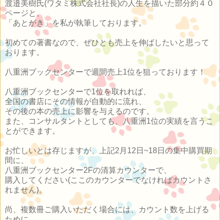
渡邉美樹氏(ワタミ株式会社社長)の人生を描いた部分約４０
ページと、
「あとがき」を私が執筆しております。
初めての著書なので、ぜひとも売上を伸ばしたいと思って
おります。
八重洲ブックセンターで週間売上1位を狙っております！
八重洲ブックセンターで1位を取れれば、
全国の書店にその情報が自動的に流れ、
その後の本の売上に影響を与えるのです。
また、コンサルタントとしても、八重洲1位の実績を言うこ
とができます。
お忙しいとは存じますが、上記2月12日~18日の集中購買期
間に、
八重洲ブックセンター2Fの清算カウンターで、
購入してください(ここのカウンターでなければカウントさ
れません)。
尚、複数冊ご購入いただく場合には、カウント数を上げる
ために、