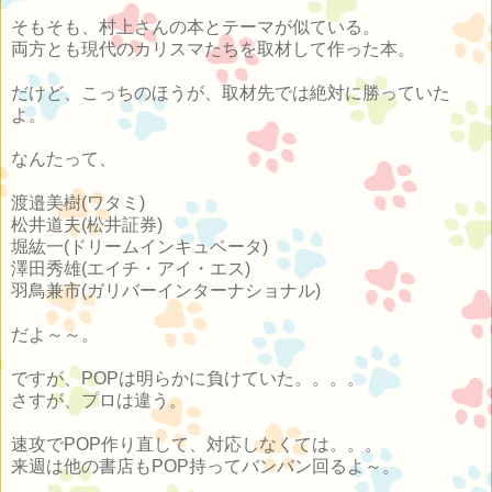
そもそも、村上さんの本とテーマが似ている。
両方とも現代のカリスマたちを取材して作った本。
だけど、こっちのほうが、取材先では絶対に勝っていた
よ。
なんたって、
渡邉美樹(ワタミ)
松井道夫(松井証券)
堀紘一(ドリームインキュベータ)
澤田秀雄(エイチ・アイ・エス)
羽鳥兼市(ガリバーインターナショナル)
だよ～～。
ですが、POPは明らかに負けていた。。。。
さすが、プロは違う。
速攻でPOP作り直して、対応しなくては。。。
来週は他の書店もPOP持ってバンバン回るよ～。