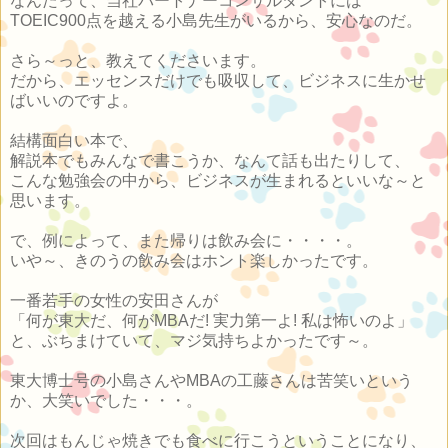
なんたって、当社パートナーコンサルタントには
TOEIC900点を越える小島先生がいるから、安心なのだ。
さら～っと、教えてくださいます。
だから、エッセンスだけでも吸収して、ビジネスに生かせ
ばいいのですよ。
結構面白い本で、
解説本でもみんなで書こうか、なんて話も出たりして、
こんな勉強会の中から、ビジネスが生まれるといいな～と
思います。
で、例によって、また帰りは飲み会に・・・・。
いや～、きのうの飲み会はホント楽しかったです。
一番若手の女性の安田さんが
「何が東大だ、何がMBAだ! 実力第一よ! 私は怖いのよ」
と、ぶちまけていて、マジ気持ちよかったです～。
東大博士号の小島さんやMBAの工藤さんは苦笑いという
か、大笑いでした・・・。
次回はもんじゃ焼きでも食べに行こうということになり、