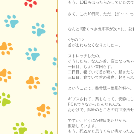
もう、10日もほったらかしていたの
ぼ～～っ
さて、この10日間、ただ、
なんと!!驚くべき出来事が次々に、訪れ
<その１>
首がまわらなくなりました～。
ストレッチしたの。
そうしたら、なんか首、変になっちゃ
一日目、ちょい首回らず。
二日目、寝ていて首が痛い、起きたら
三日目、寝ていて首の激痛、起きられ
ということで、整骨院～整形外科へ。
ギブスされて、薬もらって、安静にし
PCもできなかったんだもんね。
おかげで、師匠のところの前世療法セ
ですが、どうにか昨日あたりから、
復活しています。
もう、死ぬかと思うくらい痛かったん