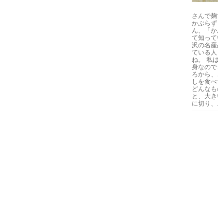
さんで麹
かぶらず
ん、「か
て知って
沢の名産
ている人
ね。 私
身なので
ろから、
しを食べ
どんなも
と、大き
に切り、.