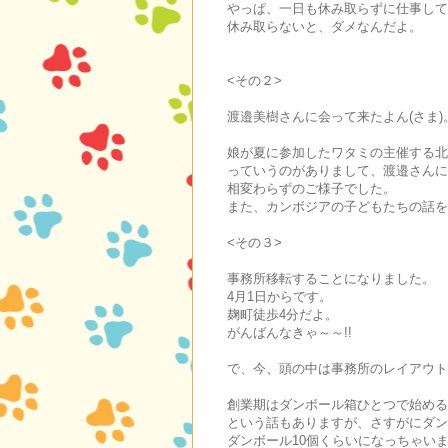
やっぱ、一日も休み取らずに仕事して
休み取らないと、ダメなんだよ。
<その２>
渡邉美樹さんに会って来たよん(さ
娘が夏に参加したワタミの主催する北
っていうのがありまして、渡邉さんに
相変わらずのご様子でした。
また、カンボジアの子どもたちの話を
<その３>
事務所移転することになりました。
4月1日からです。
麹町徒歩4分だよ。
がんばんなきゃ～～!!
で、今、頭の中は事務所のレイアウト
創業期はダンボール箱ひとつで始める
という話もありますが、さすがにダン
ダンボール10個くらいになっちゃい