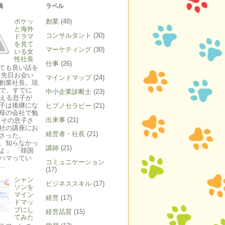
稿
ラベル
ボケッ
創業
(48)
と海外
コンサルタント
(30)
ドラマ
を見て
マーケティング
(30)
いる女
性社長
仕事
(26)
ても良い話を
 先日お会い
マインドマップ
(24)
創業社長。現
代で、すでに
中小企業診断士
(23)
超える息子が
子は後継にな
ヒプノセラピー
(21)
母の会社で勉
出来事
(21)
 その息子さ
社の講座にお
経営者・社長
(21)
さった。
、知らなかっ
講師
(21)
よ」 「韓国
ハマってい
コミュニケーション
..
(17)
シャン
ビジネススキル
(17)
ソンを
マイン
経営
(17)
ドマッ
プにし
経営品質
(15)
てみた