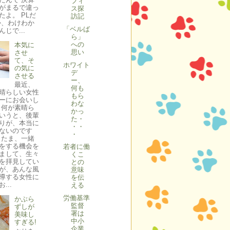
フィ
がまるで違っ
ス探
たよ。 PLだ
訪記
か、わけわか
「ベルば
じで...
ら」
への
本気に
思い
させ
て、そ
ホワイト
の気に
デ
させる
ー、
最近、
何も
晴らしい女性
もら
ーにお会いし
わな
 何が素晴ら
かっ
いうと、後輩
た・
りが、本当に
・・
ないのです
・
またま、一緒
をする機会を
若者に働
まして、生々
くこ
を拝見してい
との
が、あんな風
意味
導する女性に
を伝
...
える
労働基準
かぶら
監督
ずしが
署は
美味し
中小
すぎる!
企業