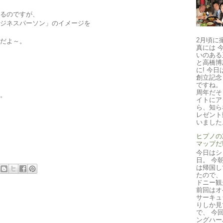
るのですが、
ジネスパーソン」のイメージを
2月頃に
だよ～。
真には 
いのある
と高橋博
に! 今日は
創立記念
ですね。
周年だそ
。
イトにア
ら、知ら
レゼント
いました。
ヒプノの
マップだ!
今日はシ
日。 今
は帰国し
たので、
ドニー観
前回はオ
サーキュ
りしか見
で、 今
ングハー