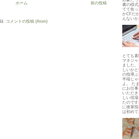
ホーム
前の投稿
書の様式
てて焦っ
かCFだ
んないかん
録:
コメントの投稿 (Atom)
とても素
マネジャ
ました。
しいかと
の指導ぶ
半端じゃ
よ。 た
にお仕事
いただき
しい現場
たのです
に後輩指
は初めてお