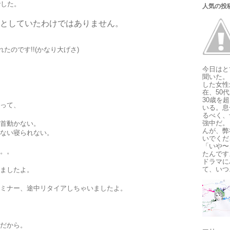
でした。
人気の投
としていたわけではありません。
たのです!!(かなり大げさ)
今日はと
聞いた。
した女性
在、50
30歳を
って、
いる。息
るべく、
強中だ。
首動かない。
んが、弊
ない寝られない。
いでくだ
「いや〜
。。
たんです
ドラマに
て、いつ.
ましたよ。
ミナー、途中リタイアしちゃいましたよ。
だから。