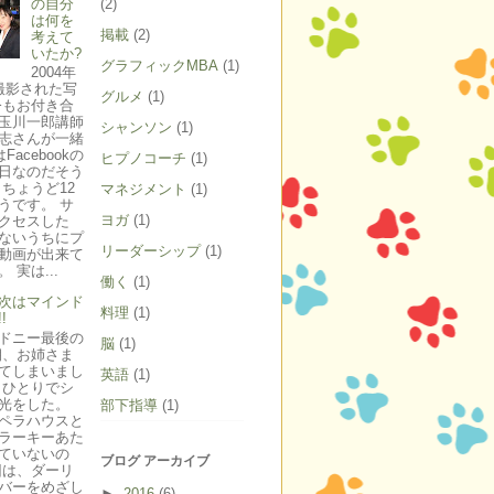
の自分
(2)
は何を
掲載
(2)
考えて
いたか?
グラフィックMBA
(1)
2004年
撮影された写
グルメ
(1)
今もお付き合
玉川一郎講師
シャンソン
(1)
志さんが一緒
Facebookの
ヒプノコーチ
(1)
日なのだそう
 ちょうど12
マネジメント
(1)
うです。 サ
ヨガ
(1)
クセスした
ないうちにプ
リーダーシップ
(1)
動画が出来て
 実は...
働く
(1)
次はマインド
料理
(1)
!
ドニー最後の
脳
(1)
朝、お姉さま
てしまいまし
英語
(1)
 ひとりでシ
光をした。
部下指導
(1)
ペラハウスと
ラーキーあた
ていないの
ブログ アーカイブ
回は、ダーリ
バーをめざし
►
2016
(6)