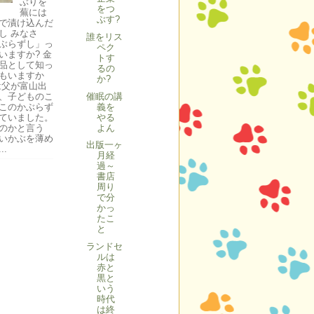
ぶりを
をつ
蕪には
ぶす?
で漬け込んだ
し みなさ
誰をリス
ぶらずし」っ
ペク
いますか? 金
トす
品として知っ
るの
もいますか
か?
は父が富山出
催眠の講
、子どものこ
義を
このかぶらず
やる
ていました。
よん
のかと言う
いかぶを薄め
出版一ヶ
..
月経
過～
書店
周り
で分
かっ
たこ
と
ランドセ
ルは
赤と
黒と
いう
時代
は終