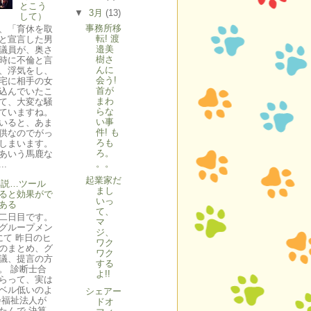
とこう
▼
3月
(13)
して）
事務所移
、「育休を取
転! 渡
と宣言した男
邉美
議員が、奥さ
樹さ
時に不倫と言
んに
、浮気をし、
会う!
宅に相手の女
首が
込んでいたこ
まわ
て、大変な騒
らな
ていますね。
い事
いると、あま
件! も
供なのでがっ
ろも
しまいます。
ろ。
あいう馬鹿な
。。
..
起業家だ
解説…ツール
まし
ると効果がで
いっ
ある
て、
二日目です。
マ
グループメン
ジ、
にて 昨日のヒ
ワク
のまとめ、グ
ワク
議、提言の方
する
。 診断士合
よ!!
らって、実は
ベル低いのよ
シェアー
会福祉法人が
ドオ
たんで 決算