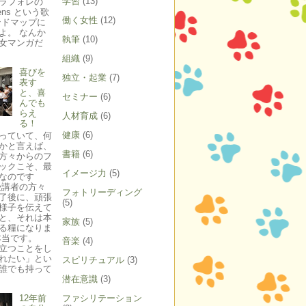
学習
(13)
ラフォレの
Viens という歌
働く女性
(12)
ンドマップに
よ。 なんか
執筆
(10)
女マンガだ
組織
(9)
喜びを
独立・起業
(7)
表す
と、喜
セミナー
(6)
んでも
らえ
人材育成
(6)
る！
健康
(6)
っていて、何
かと言えば、
書籍
(6)
方々からのフ
ックこそ、最
イメージ力
(5)
なのです
受講者の方々
フォトリーディング
了後に、頑張
(5)
様子を伝えて
と、それは本
家族
(5)
る糧になりま
本当です。
音楽
(4)
立つことをし
れたい」とい
スピリチュアル
(3)
誰でも持って
潜在意識
(3)
12年前
ファシリテーション