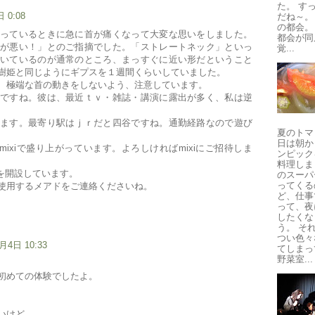
た。 す
 0:08
だね～。
の都会。
っているときに急に首が痛くなって大変な思いをしました。
都会が同
が悪い！」とのご指摘でした。「ストレートネック」といっ
覚...
いているのが通常のところ、まっすぐに近い形だということ
樹姫と同じようにギプスを１週間くらいしていました。
、極端な首の動きをしないよう、注意しています。
ですね。彼は、最近ｔｖ・雑誌・講演に露出が多く、私は逆
ます。最寄り駅はｊｒだと四谷ですね。通勤経路なので遊び
夏のトマ
日は朝か
近mixiで盛り上がっています。よろしければmixiにご招待しま
ンピック
料理しま
ィを開設しています。
のスーパ
ってくる
使用するメアドをご連絡くださいね。
ど、仕事
って、夜
したくな
う。 そ
つい色々
月4日 10:33
てしまっ
野菜室...
初めての体験でしたよ。
いけど。