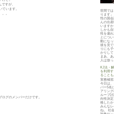
なんですが、
いています。
世間では
。。。
ります」
性の国会
んの出産
いますか
しかも自
性を連れ
とについ
動になっ
彼を見て
りにも子
かりして
まあ、あ
人は放っ.
KJ法・
を利用す
ることも
実務補習
今日は、
バー5名
アリング
ループ討
のブログのメンバーだけです。
向性決定
格したか
みんなレ
ね。 社
対象だっ