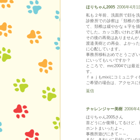
ほりちゃん2005
2006年4月1日
私も２年前、洗面所で顔を洗
診療所での診察は「頚椎の形
て、頚椎は緩やかなｓ字を描
でした。カッコ悪いけれど美
その後の再発はありませんが
渡邉美樹との再会、よかった
に心配しています。
事務所移転おめでとうござい
にいってもいいですか？
ところで、mrc2004では最
す。
ｆａｊもmixiにコミュニテ
ご希望の場合は、アクセスに
返信
チャレンジャー美樹
2006年4
ほりちゃん2005さん
首どうにか復帰してるけど、
ホントまいったよ～。
事務所遊びにきて～～。
まだ、きれいに片付いていな