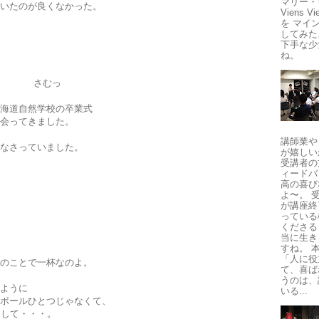
マリー・
いたのが良くなかった。
Viens 
を マイ
してみた
下手な少
ね。
ま)。 さむっ
海道自然学校の卒業式
会ってきました。
講師業や
なさっていました。
が嬉しい
受講者の
ィードバ
高の喜び
よ〜。 
が講座終
っている
くださる
当に生き
すね。 
「人に役
のことで一杯なのよ。
て、喜ば
うのは、
ように
いる...
ボールひとつじゃなくて、
まして・・・。