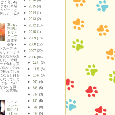
っごく良い所
 まさに水辺
►
2015
(4)
 リゾートと
►
2014
(1)
居している感
►
2013
(2)
夏のお
►
2012
(13)
料理に
►
2010
(1)
トマト
スープ
►
2009
(18)
塚原美
►
2008
(12)
樹作・
トスープ 今
►
2007
(29)
らリオ・オリ
を見ながらお
▼
2006
(84)
した。 近所
►
12月
(8)
ーで食材を買
のはいいけれ
►
11月
(8)
で疲れてしま
►
10月
(8)
になると何も
くなってしま
►
9月
(4)
れでも、つい
なものを買っ
►
8月
(5)
て、冷蔵庫の
►
7月
(3)
►
6月
(5)
シャン
ソンを
►
5月
(8)
聞こう!
►
4月
(5)
（じっ