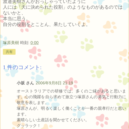
渡邉美樹さんがおっしゃっていたように
人には「天に決められた役割」のようなものがあるのでは
ないかと、
本当に思う。
自分の役割をとことん、果たしていくよ。
塚原美樹
時刻:
0:00
共有
1 件のコメント:
小坂 さん
2006年9月8日 21:19
オーストラリアでの研修では、多くのご縁があると思いま
す。心の飛躍を自ら求めて旅立つ塚原さんの勇気と行動力に
敬意を表します。
塚原さんが、明るく楽しく働くことが一番の親孝行だと思い
ます。
素晴らしい土産話を聞かせてください。
グッラック！