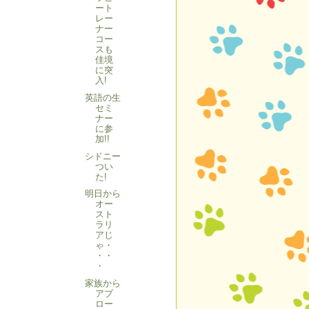
ート
レー
ナー
コー
スも
佳境
に突
入!
英語の生
セミ
ナー
に参
加!!
シドニー
つい
た!
明日から
オー
スト
ラリ
アじ
ゃ・
・・
・
家族から
アプ
ロー