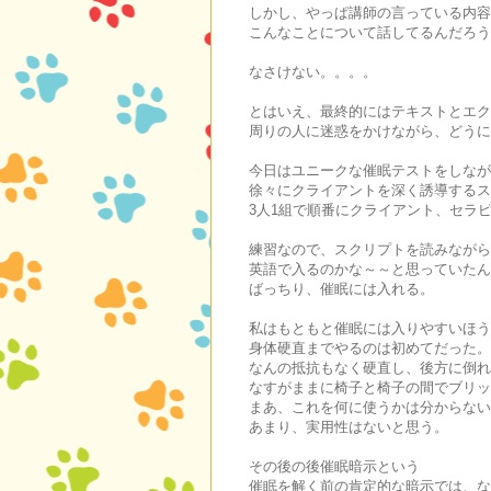
しかし、やっぱ講師の言っている内容
こんなことについて話してるんだろう
なさけない。。。。
とはいえ、最終的にはテキストとエク
周りの人に迷惑をかけながら、どうに
今日はユニークな催眠テストをしなが
徐々にクライアントを深く誘導するス
3人1組で順番にクライアント、セラ
練習なので、スクリプトを読みながら
英語で入るのかな～～と思っていたん
ばっちり、催眠には入れる。
私はもともと催眠には入りやすいほう
身体硬直までやるのは初めてだった。
なんの抵抗もなく硬直し、後方に倒れ
なすがままに椅子と椅子の間でブリッ
まあ、これを何に使うかは分からない
あまり、実用性はないと思う。
その後の後催眠暗示という
催眠を解く前の肯定的な暗示では、な