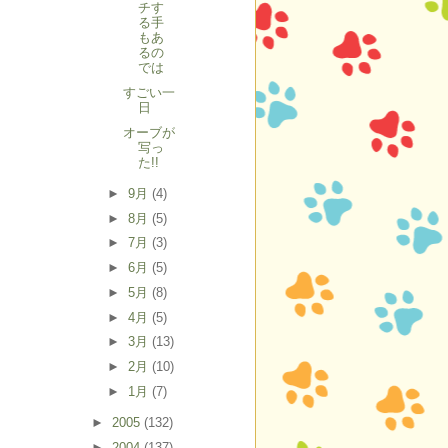
チす
る手
もあ
るの
では
すごい一
日
オーブが
写っ
た!!
►
9月
(4)
►
8月
(5)
►
7月
(3)
►
6月
(5)
►
5月
(8)
►
4月
(5)
►
3月
(13)
►
2月
(10)
►
1月
(7)
►
2005
(132)
►
2004
(137)