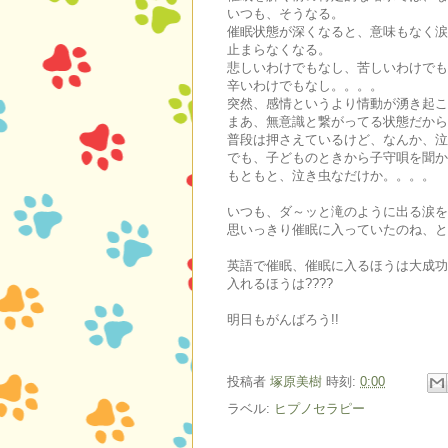
いつも、そうなる。
催眠状態が深くなると、意味もなく涙
止まらなくなる。
悲しいわけでもなし、苦しいわけでも
辛いわけでもなし。。。。
突然、感情というより情動が湧き起こ
まあ、無意識と繋がってる状態だから
普段は押さえているけど、なんか、泣
でも、子どものときから子守唄を聞か
もともと、泣き虫なだけか。。。。
いつも、ダ～ッと滝のように出る涙を
思いっきり催眠に入っていたのね、と
英語で催眠、催眠に入るほうは大成功
入れるほうは????
明日もがんばろう!!
投稿者
塚原美樹
時刻:
0:00
ラベル:
ヒプノセラピー