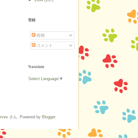
登録
投稿
コメント
Translate
Select Language
▼
urves
さん. Powered by
Blogger
.