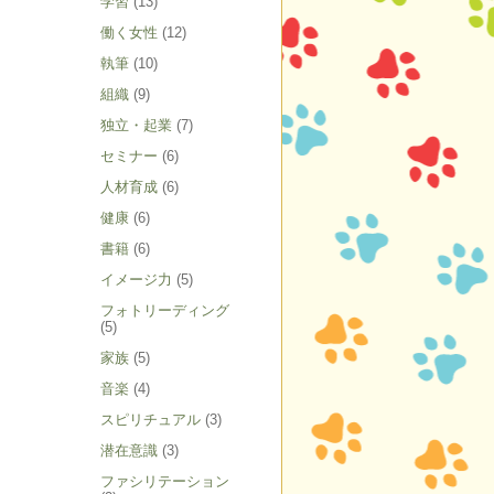
学習
(13)
働く女性
(12)
執筆
(10)
組織
(9)
独立・起業
(7)
セミナー
(6)
人材育成
(6)
健康
(6)
書籍
(6)
イメージ力
(5)
フォトリーディング
(5)
家族
(5)
音楽
(4)
スピリチュアル
(3)
潜在意識
(3)
ファシリテーション