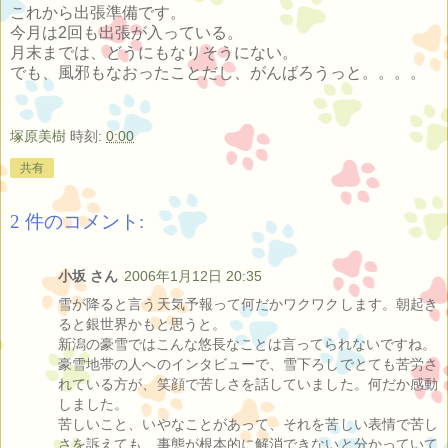
これから出張準備です。
今月は2回も出張が入っている。
月末までは、どうにもなりそうにない。
でも、風邪もなおったことだし、がんばろうっと。。。。
塚原美樹
時刻:
0:00
共有
2 件のコメント:
小坂 さん
2006年1月12日 20:35
雪が降ると言う天気予報って何だかワクワクします。朝起き
ると銀世界かもと思うと。
新潟の豪雪ではこんな悠長なことは言ってられないですね。
豪雪地帯の人へのインタビューで、雪下ろしでとても苦労さ
れている方が、笑顔で苦しさを話していました。何だか感動
しました。
苦しいこと、いやなことがあって、それを苦しい表情で苦し
さを訴えても、事態が根本的に解消できないと分かっていて