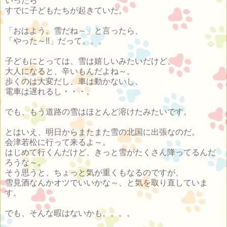
いったら
すでに子どもたちが起きていた。
「おはよう。雪だね～」と言ったら、
「やった～!!」だって。。。
子どもにとっては、雪は嬉しいみたいだけど、
大人になると、辛いもんだよね～。
歩くのは大変だし、車は動かないし、
電車は遅れるし・・・。
でも、もう道路の雪はほとんど溶けたみたいです。
とはいえ、明日からまたまた雪の北国に出張なのだ。
会津若松に行って来るよ～。
はじめて行くんだけど、きっと雪がたくさん降ってるんだ
ろうな～。
そう思うと、ちょっと気が重くもなるのですが、
雪見酒なんかオツでいいかな～、と気を取り直していま
す。
でも、そんな暇はないかも。。。。