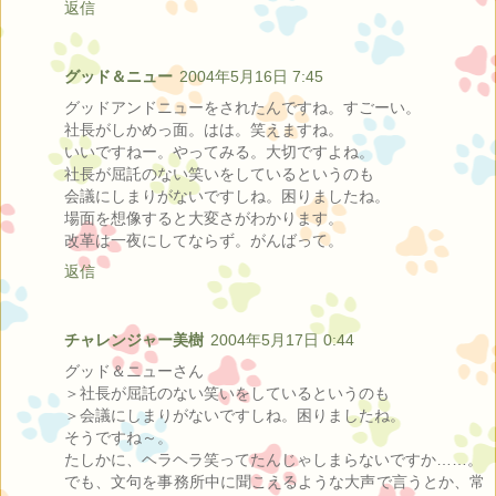
返信
グッド＆ニュー
2004年5月16日 7:45
グッドアンドニューをされたんですね。すごーい。
社長がしかめっ面。はは。笑えますね。
いいですねー。やってみる。大切ですよね。
社長が屈託のない笑いをしているというのも
会議にしまりがないですしね。困りましたね。
場面を想像すると大変さがわかります。
改革は一夜にしてならず。がんばって。
返信
チャレンジャー美樹
2004年5月17日 0:44
グッド＆ニューさん
＞社長が屈託のない笑いをしているというのも
＞会議にしまりがないですしね。困りましたね。
そうですね～。
たしかに、ヘラヘラ笑ってたんじゃしまらないですか……。
でも、文句を事務所中に聞こえるような大声で言うとか、常