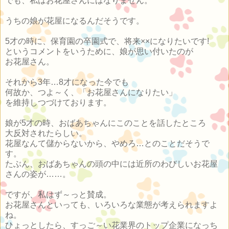
でも、私はお花屋さんにはなりません。
うちの娘が花屋になるんだそうです。
5才の時に、保育園の卒園式で、将来××になりたいです!
というコメントをいうために、娘が思い付いたのが
お花屋さん。
それから3年…8才になった今でも
何故か、つよ～く、「お花屋さんになりたい」
を維持しつづけております。
娘が5才の時、おばあちゃんにこのことを話したところ
大反対されたらしい。
花屋なんて儲からないから、やめろ…とのことだそうで
す。
たぶん、おばあちゃんの頭の中には近所のわびしいお花屋
さんの姿が……。
ですが、私はず～っと賛成。
お花屋さんといっても、いろいろな業態が考えられますよ
ね。
ひょっとしたら、すっご～い花業界のトップ企業になっち