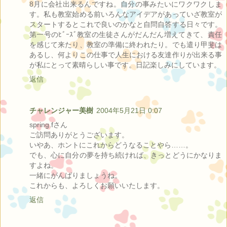
8月に会社出来るんですね。自分の事みたいにワクワクしま
す。私も教室始める前いろんなアイデアがあっていざ教室が
スタートするとこれで良いのかなと自問自答する日々です。
第一号のﾋﾞｰｽﾞ教室の生徒さんがだんだん増えてきて、責任
を感じて来たり、教室の準備に終われたり。でも遣り甲斐は
あるし、何よりこの仕事で人生における友達作りが出来る事
が私にとって素晴らしい事です。日記楽しみにしています。
返信
チャレンジャー美樹
2004年5月21日 0:07
spring.fさん
ご訪問ありがとうございます。
いやあ、ホントにこれからどうなることやら……。
でも、心に自分の夢を持ち続ければ、きっとどうにかなりま
すよね。
一緒にがんばりましょうね。
これからも、よろしくお願いいたします。
返信